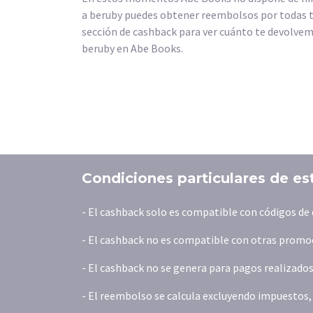
a beruby puedes obtener reembolsos por todas 
sección de cashback para ver cuánto te devolvemo
beruby en Abe Books.
Condiciones particulares de es
- El cashback solo es compatible con códigos d
- El cashback no es compatible con otras promoc
- El cashback no se genera para pagos realizados
- El reembolso se calcula excluyendo impuestos, t