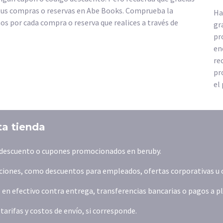
tus compras o reservas en Abe Books. Comprueba la
Ha
s por cada compra o reserva que realices a través de
gr
pr
en
re
pr
el
ta tienda
e descuento o cupones promocionados en beruby.
iones, como descuentos para empleados, ofertas corporativas u ofe
 en efectivo contra entrega, transferencias bancarias o pagos a p
arifas y costos de envío, si corresponde.