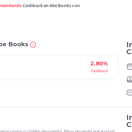
omendando
Cashback en Abe Books con
I
Abe Books
C
2.80%
Cashback
I
C
gún cupón o código descuento. Pero recuerda que gracias