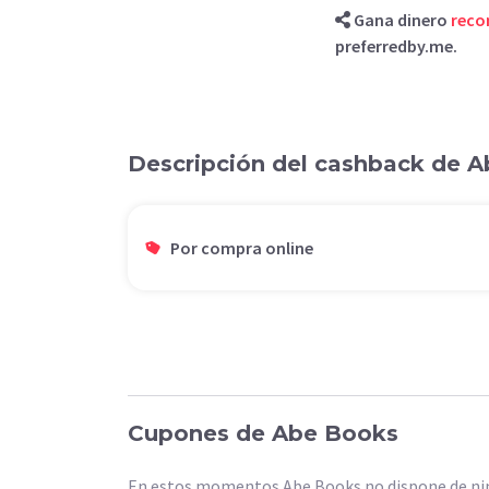
Gana dinero
rec
preferredby.me.
Descripción del cashback de 
Por compra online
Cupones de Abe Books
En estos momentos Abe Books no dispone de nin